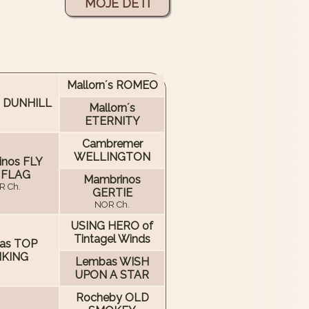
MOJE DETI
Mallorn´s ROMEO
s DUNHILL
Mallorn´s
ETERNITY
Cambremer
WELLINGTON
nos FLY
 FLAG
Mambrinos
R Ch.
GERTIE
NOR Ch.
USING HERO of
Tintagel Winds
as TOP
KING
Lembas WISH
UPON A STAR
Rocheby OLD