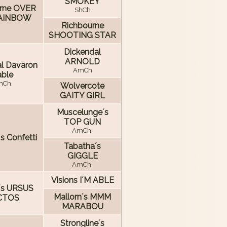
SMOKEY
rne OVER
ShCh
AINBOW
Richbourne
SHOOTING STAR
Dickendal
ARNOLD
l Davaron
AmCh
ble
Ch.
Wolvercote
GAITY GIRL
Muscelunge´s
TOP GUN
AmCh.
s Confetti
Tabatha´s
GIGGLE
AmCh.
Visions I´M ABLE
´s URSUS
Mallorn´s MMM
CTOS
MARABOU
Strongline´s