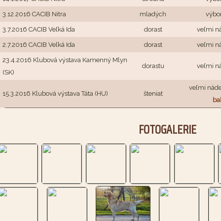
3.12.2016 CACIB Nitra
mladých
výbo
3.7.2016 CACIB Veľká Ida
dorast
veľmi n
2.7.2016 CACIB Veľká Ida
dorast
veľmi n
23.4.2016 Klubová výstava Kamenný Mlyn
dorastu
veľmi n
(SK)
veľmi náde
15.3.2016 Klubová výstava Táta (HU)
šteniat
ba
FOTOGALERIE