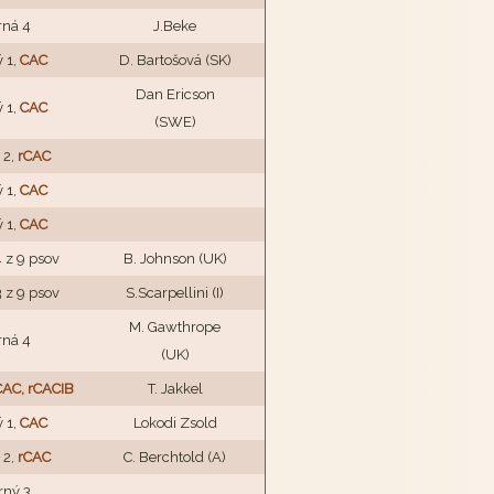
rná 4
J.Beke
 1,
CAC
D. Bartošová (SK)
Dan Ericson
 1,
CAC
(SWE)
 2,
rCAC
 1,
CAC
 1,
CAC
 z 9 psov
B. Johnson (UK)
 z 9 psov
S.Scarpellini (I)
M. Gawthrope
rná 4
(UK)
CAC, rCACIB
T. Jakkel
 1,
CAC
Lokodi Zsold
 2,
rCAC
C. Berchtold (A)
rný 3