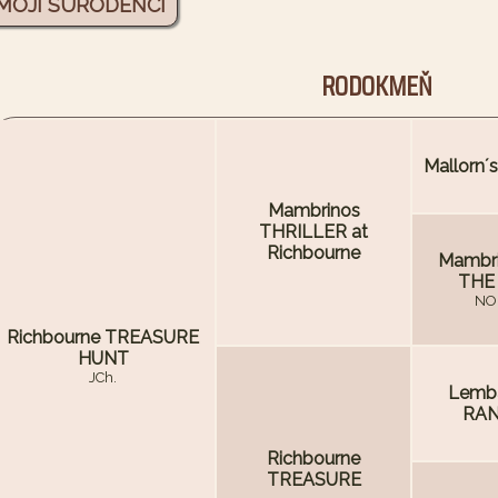
MOJI SÚRODENCI
RODOKMEŇ
Mallorn´
Mambrinos
THRILLER at
Richbourne
Mambri
THE
NO
Richbourne TREASURE
HUNT
JCh.
Lemb
RAN
Richbourne
TREASURE