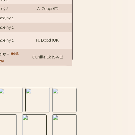
rný 2
A. Zeppi (IT)
ádejny 1
ádejný 1
ádejný 1
N. Dodd (UK)
jný 1,
Best
Gunilla Ek (SWE)
by