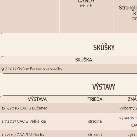
CANDY
Jch, Ch.
Strongl
K
CI
SKÚŠKY
SKÚŠKA
9.7.2017 Gyňov Farbiarske skúšky
VÝSTAVY
VÝSTAVA
TRIEDA
ZNÁ
13.5.2018 CACIB Lučenec
výborný 
výborný 1
2.7.2017 CACIB Veľká Ida
stredná
CA
1.7.2017 CACIB Veľká Ida
stredná
výbo