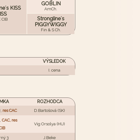
GOBLIN
ine´s KISS
AmCh.
ISS
Strongline´s
E CIB
PIGGYWIGGY
Fin & S Ch.
VÝSLEDOK
I. cena
MKA
ROZHODCA
2,
res CAC
D.Bartošová (SK)
,
CAC, res
Vig Orsolya (HU)
CIB
rný 3
J.Beke