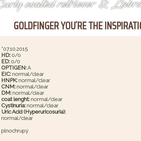
GOLDFINGER YOU´RE THE INSPIRAT
*07.10.2015
HD:
0/0
ED:
0/0
OPTIGEN:
A
EIC:
normal/clear
HNPK:
normal/clear
CNM:
normal/clear
DM:
normal/clear
coat lenght:
normal/clear
Cystinuria:
normal/clear
Uric Acid (Hyperuricosuria):
normal/clear
plnochrupý