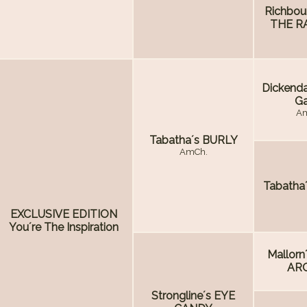
Richbou
THE R
Dickenda
Ga
Am
Tabatha´s BURLY
AmCh.
Tabatha´
EXCLUSIVE EDITION
You´re The Inspiration
Mallorn
AR
Strongline´s EYE